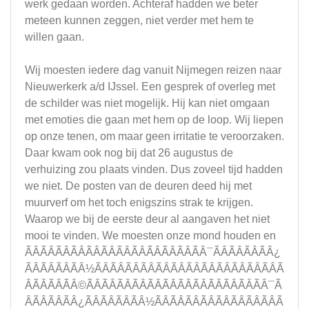
werk gedaan worden. Achteraf hadden we beter
meteen kunnen zeggen, niet verder met hem te
willen gaan.
Wij moesten iedere dag vanuit Nijmegen reizen naar
Nieuwerkerk a/d IJssel. Een gesprek of overleg met
de schilder was niet mogelijk. Hij kan niet omgaan
met emoties die gaan met hem op de loop. Wij liepen
op onze tenen, om maar geen irritatie te veroorzaken.
Daar kwam ook nog bij dat 26 augustus de
verhuizing zou plaats vinden. Dus zoveel tijd hadden
we niet. De posten van de deuren deed hij met
muurverf om het toch enigszins strak te krijgen.
Waarop we bij de eerste deur al aangaven het niet
mooi te vinden. We moesten onze mond houden en
ÃÂÃÂÃÂÃÂÃÂÃÂÃÂÃÂÃÂÃÂÃÂÃÂ¯ÃÂÃÂÃÂÃÂ¿
ÃÂÃÂÃÂÃÂ½ÃÂÃÂÃÂÃÂÃÂÃÂÃÂÃÂÃÂÃÂÃÂÃÂÃ
ÂÃÂÃÂÃÂ©ÃÂÃÂÃÂÃÂÃÂÃÂÃÂÃÂÃÂÃÂÃÂÃÂ¯Ã
ÂÃÂÃÂÃÂ¿ÃÂÃÂÃÂÃÂ½ÃÂÃÂÃÂÃÂÃÂÃÂÃÂÃÂÃ