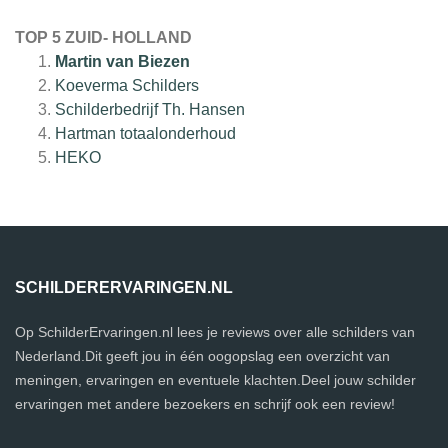
TOP 5 ZUID- HOLLAND
Martin van Biezen
Koeverma Schilders
Schilderbedrijf Th. Hansen
Hartman totaalonderhoud
HEKO
SCHILDERERVARINGEN.NL
Op SchilderErvaringen.nl lees je reviews over alle schilders van
Nederland.Dit geeft jou in één oogopslag een overzicht van
meningen, ervaringen en eventuele klachten.Deel jouw schilder
ervaringen met andere bezoekers en schrijf ook een review!