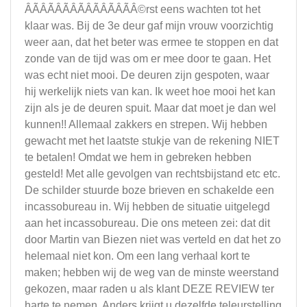
ÂÃÂÃÂÃÂÃÂÃÂÃÂÃÂ©rst eens wachten tot het
klaar was. Bij de 3e deur gaf mijn vrouw voorzichtig
weer aan, dat het beter was ermee te stoppen en dat
zonde van de tijd was om er mee door te gaan. Het
was echt niet mooi. De deuren zijn gespoten, waar
hij werkelijk niets van kan. Ik weet hoe mooi het kan
zijn als je de deuren spuit. Maar dat moet je dan wel
kunnen!! Allemaal zakkers en strepen. Wij hebben
gewacht met het laatste stukje van de rekening NIET
te betalen! Omdat we hem in gebreken hebben
gesteld! Met alle gevolgen van rechtsbijstand etc etc.
De schilder stuurde boze brieven en schakelde een
incassobureau in. Wij hebben de situatie uitgelegd
aan het incassobureau. Die ons meteen zei: dat dit
door Martin van Biezen niet was verteld en dat het zo
helemaal niet kon. Om een lang verhaal kort te
maken; hebben wij de weg van de minste weerstand
gekozen, maar raden u als klant DEZE REVIEW ter
harte te nemen. Anders krijgt u dezelfde teleurstelling