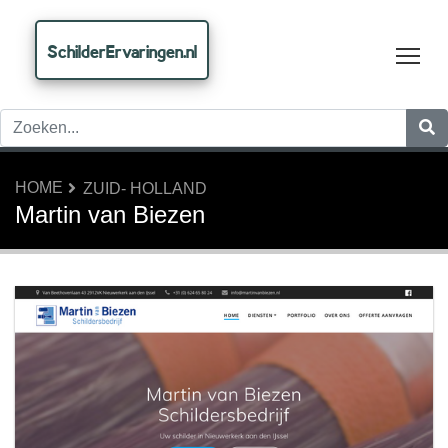
SchilderErvaringen.nl
Tog
HOME
ZUID- HOLLAND
Martin van Biezen