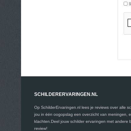
I
SCHILDERERVARINGEN.NL
Op SchilderErvaringen.nl lees je reviews over alle s
jou in één oogopslag een overzicht van meningen, 
klachten.Deel jouw schilder ervaringen met andere 
review!