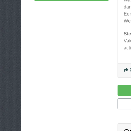
dan
Een
We 
Ste
Vak
act