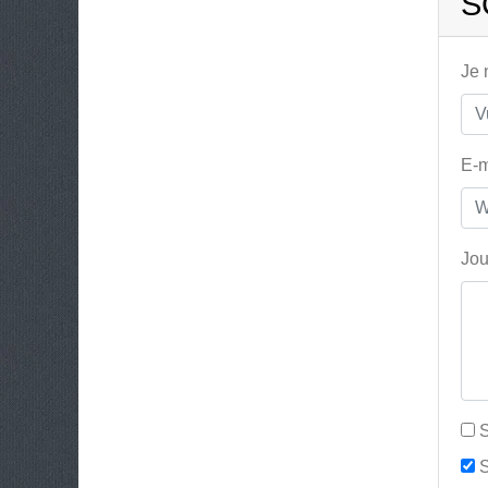
S
Je
E-m
Jou
S
S