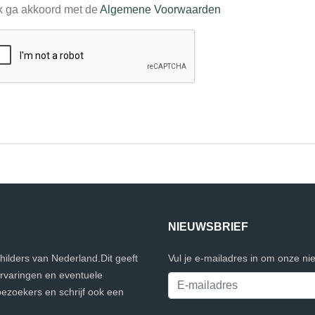
k ga akkoord met de
Algemene Voorwaarden
NIEUWSBRIEF
childers van Nederland.Dit geeft
Vul je e-mailadres in om onze ni
ervaringen en eventuele
bezoekers en schrijf ook een