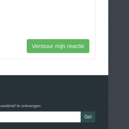
Verstuur mijn reactie
euwsbrief te ontvangen.