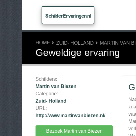
SchilderErvaringen.nl
HOME
ZUID- HOLLAND
MARTIN VAN B
Geweldige ervaring
Schilders:
G
Martin van Biezen
Categorie:
Nad
Zuid- Holland
zoa
URL:
vaa
http://www.martinvanbiezen.nl/
Mar
ver
Bezoek Martin van Biezen
Wat