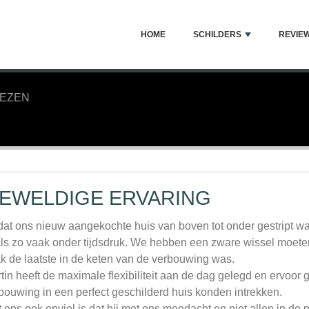
HOME
SCHILDERS
REVIE
IEZEN
EWELDIGE ERVARING
at ons nieuw aangekochte huis van boven tot onder gestript 
ls zo vaak onder tijdsdruk. We hebben een zware wissel moeten 
k de laatste in de keten van de verbouwing was.
tin heeft de maximale flexibiliteit aan de dag gelegd en ervoor
bouwing in een perfect geschilderd huis konden intrekken.
 ons ook opviel is dat hij met ons meedacht en niet allen in de