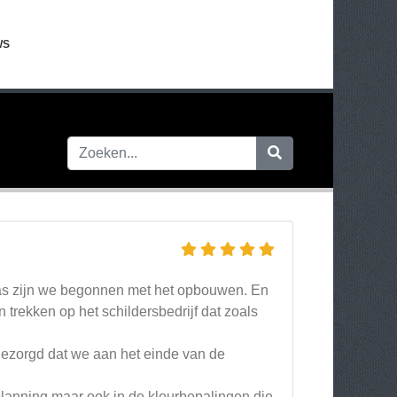
WS
was zijn we begonnen met het opbouwen. En
trekken op het schildersbedrijf dat zoals
 gezorgd dat we aan het einde van de
 planning maar ook in de kleurbepalingen die