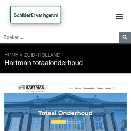
SchilderErvaringen.nl
Tog
HOME
ZUID- HOLLAND
Hartman totaalonderhoud