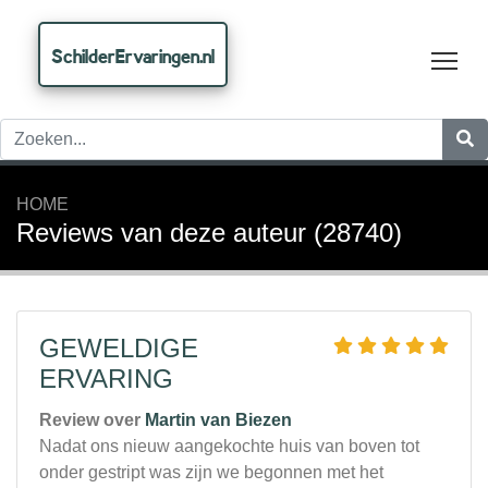
SchilderErvaringen.nl
Tog
HOME
Reviews van deze auteur (28740)
GEWELDIGE
ERVARING
Review over
Martin van Biezen
Nadat ons nieuw aangekochte huis van boven tot
onder gestript was zijn we begonnen met het