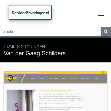
SchilderErvaringen.nl
Tog
HOME
GRONINGEN
Van der Gaag Schilders