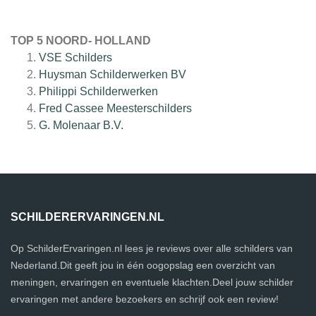
TOP 5 NOORD- HOLLAND
VSE Schilders
Huysman Schilderwerken BV
Philippi Schilderwerken
Fred Cassee Meesterschilders
G. Molenaar B.V.
SCHILDERERVARINGEN.NL
Op SchilderErvaringen.nl lees je reviews over alle schilders van
Nederland.Dit geeft jou in één oogopslag een overzicht van
meningen, ervaringen en eventuele klachten.Deel jouw schilder
ervaringen met andere bezoekers en schrijf ook een review!