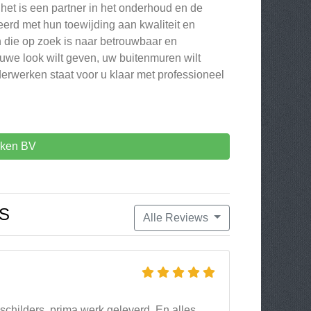
het is een partner in het onderhoud en de
erd met hun toewijding aan kwaliteit en
n die op zoek is naar betrouwbaar en
uwe look wilt geven, uw buitenmuren wilt
erwerken staat voor u klaar met professioneel
rken BV
S
Alle Reviews
childers, prima werk geleverd. En alles