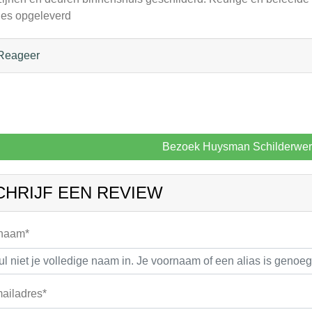
jes opgeleverd
Reageer
Bezoek Huysman Schilderwe
CHRIJF EEN REVIEW
 naam*
ailadres*