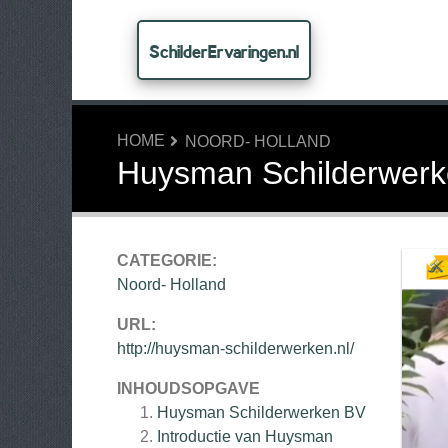
SchilderErvaringen.nl
HOME
NOORD- HOLLAND
Huysman Schilderwer
CATEGORIE:
Noord- Holland
URL:
http://huysman-schilderwerken.nl/
INHOUDSOPGAVE
Huysman Schilderwerken BV
Introductie van Huysman