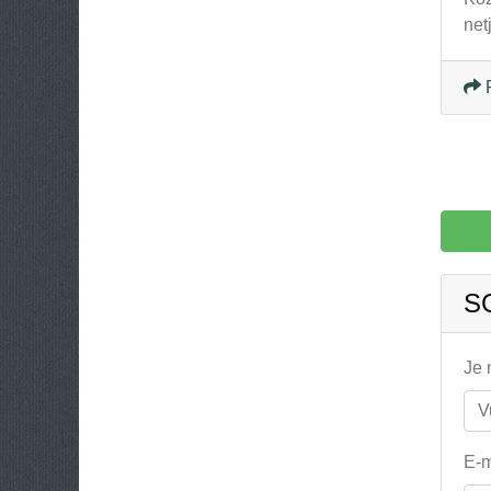
net
S
Je
E-m