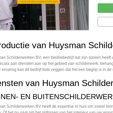
troductie van Huysman Schil
n Schilderwerken BV, een familiebedrijf dat zijn sporen heeft 
scala aan diensten aan op het gebied van schilderwerk, behan
r ervaring kan dit bedrijf trots zeggen dat het een begrip is in 
ensten van Huysman Schilde
NNEN- EN BUITENSCHILDERWE
n Schilderwerken BV heeft de expertise in huis om zowel binnen
. Of het nu gaat om het opfrissen van het interieur van uw won