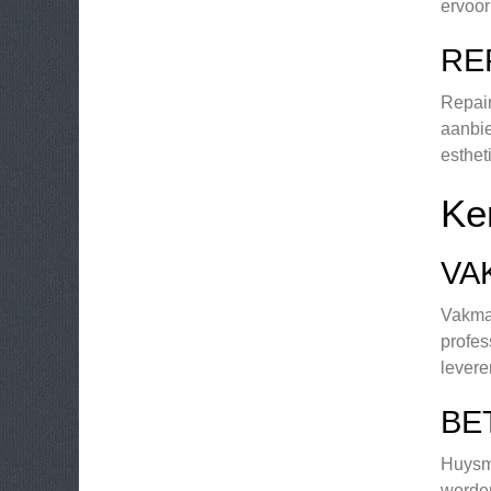
ervoor
RE
Repair
aanbie
esthet
Ke
VA
Vakman
profes
levere
BE
Huysma
worden