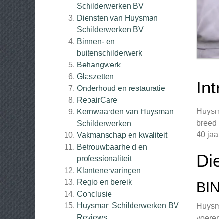
Schilderwerken BV
Diensten van Huysman
Schilderwerken BV
Binnen- en
buitenschilderwerk
Behangwerk
Glaszetten
In
Onderhoud en restauratie
RepairCare
Huysma
Kernwaarden van Huysman
breed 
Schilderwerken
40 jaa
Vakmanschap en kwaliteit
Betrouwbaarheid en
Di
professionaliteit
Klantenervaringen
Regio en bereik
BI
Conclusie
Huysman Schilderwerken BV
Huysma
Reviews
voeren