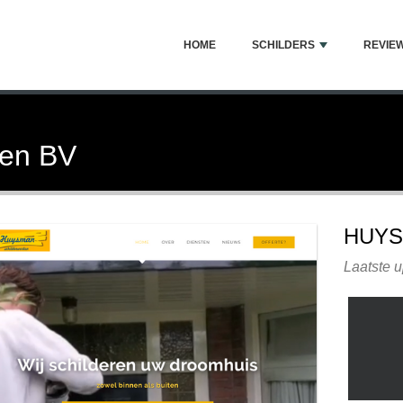
HOME
SCHILDERS
REVIE
ken BV
HUYS
Laatste u