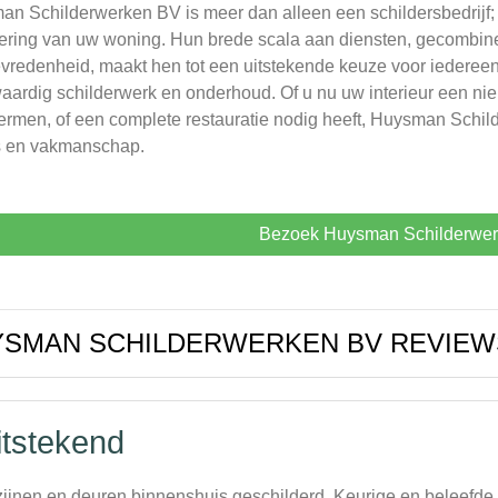
n Schilderwerken BV is meer dan alleen een schildersbedrijf; 
ering van uw woning. Hun brede scala aan diensten, gecombine
evredenheid, maakt hen tot een uitstekende keuze voor iederee
ardig schilderwerk en onderhoud. Of u nu uw interieur een nie
rmen, of een complete restauratie nodig heeft, Huysman Schild
s en vakmanschap.
Bezoek Huysman Schilderwe
YSMAN SCHILDERWERKEN BV REVIEW
itstekend
ijnen en deuren binnenshuis geschilderd. Keurige en beleefde s