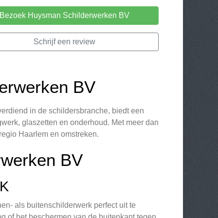
Bezoek Huysman Schilderwerken BV
Schrijf een review
derwerken BV
verdiend in de schildersbranche, biedt een
gwerk, glaszetten en onderhoud. Met meer dan
de regio Haarlem en omstreken.
rwerken BV
RK
- als buitenschilderwerk perfect uit te
ing of het beschermen van de buitenkant tegen