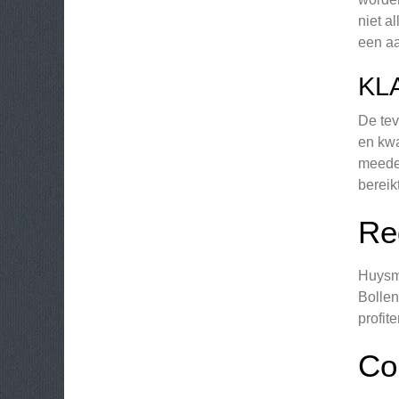
niet a
een a
KL
De tev
en kwa
meeden
bereikt
Re
Huysma
Bollen
profit
Co