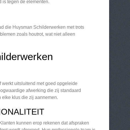
d is tegen de elementen.
ud die Huysman Schilderwerken met trots
lemen zoals houtrot, wat niet alleen
ilderwerken
werkt uitsluitend met goed opgeleide
 hoogwaardige afwerking die zij standaard
n elke klus die zij aannemen.
ONALITEIT
Klanten kunnen erop rekenen dat afspraken
get wordt afgerond. Hun professionele team is