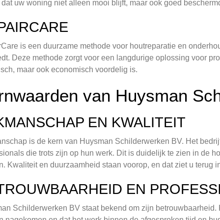
 dat uw woning niet alleen mooi blijft, maar ook goed bescherm
PAIRCARE
Care is een duurzame methode voor houtreparatie en onderho
dt. Deze methode zorgt voor een langdurige oplossing voor prob
isch, maar ook economisch voordelig is.
rnwaarden van Huysman Sch
KMANSCHAP EN KWALITEIT
schap is de kern van Huysman Schilderwerken BV. Het bedrijf 
sionals die trots zijn op hun werk. Dit is duidelijk te zien in de
n. Kwaliteit en duurzaamheid staan voorop, en dat ziet u terug i
TROUWBAARHEID EN PROFESSI
n Schilderwerken BV staat bekend om zijn betrouwbaarheid. 
 nagekomen en dat het werk binnen de afgesproken tijd en bud