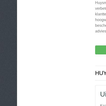
Huysma
verbet
klantt
hoogwa
besche
advie
HU
U
Koz