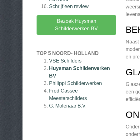
Schrijf een review
weersi
levens
Bezoek Huysman
BE
Schilderwerken BV
Naast 
modern
TOP 5 NOORD- HOLLAND
en pre
VSE Schilders
Huysman Schilderwerken
GL
BV
Philippi Schilderwerken
Glasze
Fred Cassee
een ge
Meesterschilders
efficië
G. Molenaar B.V.
ON
Onderh
onderh