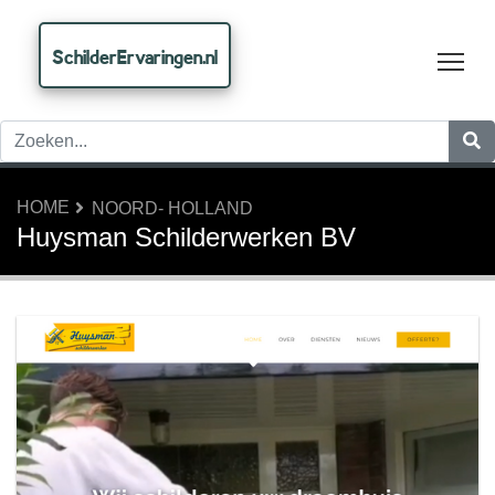
SchilderErvaringen.nl
Tog
HOME
NOORD- HOLLAND
Huysman Schilderwerken BV