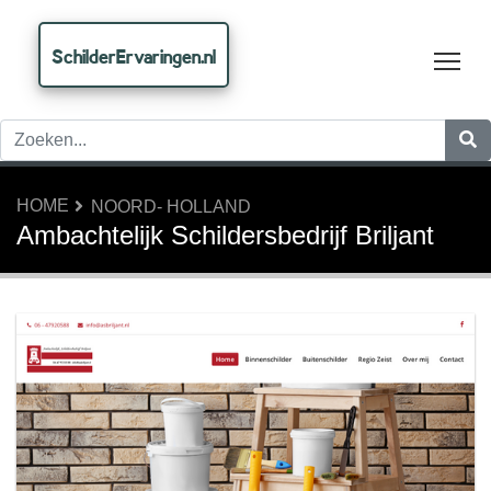
SchilderErvaringen.nl
Tog
HOME
NOORD- HOLLAND
Ambachtelijk Schildersbedrijf Briljant